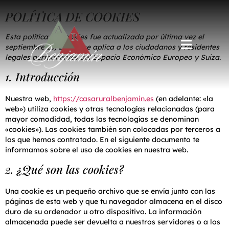
POLÍTICA DE COOKIES
Esta política de cookies fue actualizada por última vez el
septiembre 18, 2025 y se aplica a los ciudadanos y residentes
legales permanentes del Espacio Económico Europeo y Suiza.
1. Introducción
Nuestra web,
https://casaruralbenjamin.es
(en adelante: «la
web») utiliza cookies y otras tecnologías relacionadas (para
mayor comodidad, todas las tecnologías se denominan
«cookies»). Las cookies también son colocadas por terceros a
los que hemos contratado. En el siguiente documento te
informamos sobre el uso de cookies en nuestra web.
2. ¿Qué son las cookies?
Una cookie es un pequeño archivo que se envía junto con las
páginas de esta web y que tu navegador almacena en el disco
duro de su ordenador u otro dispositivo. La información
almacenada puede ser devuelta a nuestros servidores o a los